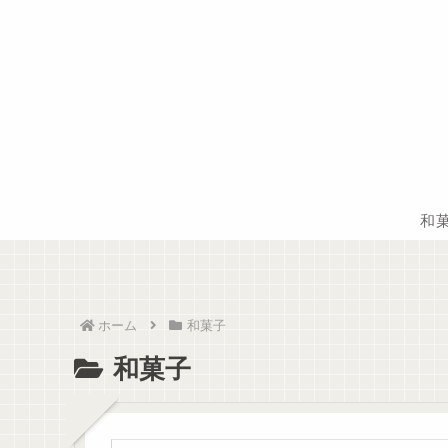
和
ホーム
和菓子
和菓子