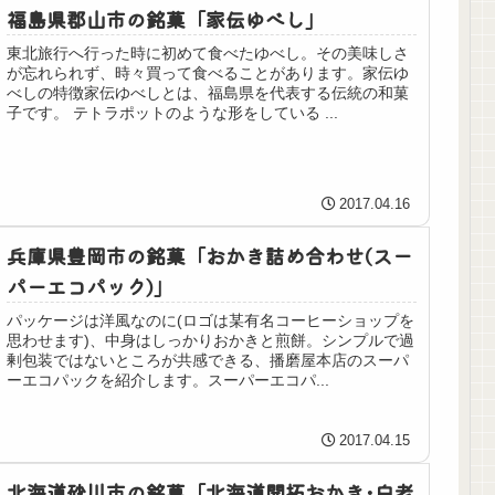
福島県郡山市の銘菓「家伝ゆべし」
東北旅行へ行った時に初めて食べたゆべし。その美味しさ
が忘れられず、時々買って食べることがあります。家伝ゆ
べしの特徴家伝ゆべしとは、福島県を代表する伝統の和菓
子です。 テトラポットのような形をしている ...
2017.04.16
兵庫県豊岡市の銘菓「おかき詰め合わせ(スー
パーエコパック)」
パッケージは洋風なのに(ロゴは某有名コーヒーショップを
思わせます)、中身はしっかりおかきと煎餅。シンプルで過
剰包装ではないところが共感できる、播磨屋本店のスーパ
ーエコパックを紹介します。スーパーエコパ...
2017.04.15
北海道砂川市の銘菓「北海道開拓おかき･白老