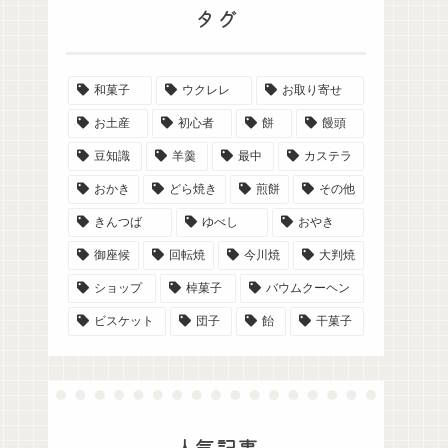
タグ
和菓子
ウクレレ
お取り寄せ
お土産
初心者
餅
饅頭
豆知識
羊羹
最中
カステラ
おかき
どら焼き
煎餅
その他
きんつば
ゆべし
おやき
御座候
回転焼
今川焼
大判焼
ショップ
棹菓子
バウムクーヘン
ビスケット
団子
飴
干菓子
人気記事