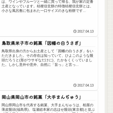
は、ワインやフルーツと一緒に買って帰る、我が家の定番
土産となっています。桔梗信玄餅の特徴桔梗信玄餅とは、
小さな風呂敷に包まれた一口サイズのきな粉餅です...
2017.04.13
鳥取県米子市の銘菓「因幡の白うさぎ」
鳥取県出身の方からお土産として「因幡の白うさぎ」をい
ただきました。その存在は知っていて、ひよこのような饅
頭だろうと(形がウサギなだけに)、たかをくくっていまし
た。しかし意外や意外、自然に「旨っ」と言っ...
2017.04.13
岡山県岡山市の銘菓「大手まんぢゅう」
岡山県岡山市を代表する銘菓、大手まんぢゅうは、柏屋の
薄皮饅頭(福島県)、塩瀬総本家の志ほせ饅頭(東京都)と並ぶ