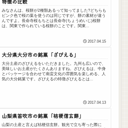
特徴の比較
みなさんは、桜餅が2種類あるって知ってました?どちらも
ピンク色で桜の葉を使うのは同じですが、餅の素材が違う
んですよ。長命寺桜もちとは長命寺(ちょうめいじ)桜餅
は、関東で作られている桜餅のことです。関東...
2017.04.15
大分県大分市の銘菓「ざびえる」
大分土産のざびえるをいただきました。九州も広いので、
美味しいお土産がたくさんありますね。ざびえるは、中身
とパッケージを合わせて南蛮文化の雰囲気を楽しめる、人
気の大分銘菓です。ざびえるの特徴ざびえるとは...
2017.04.13
山梨県笛吹市の銘菓「桔梗信玄餅」
山梨の土産と言えば桔梗信玄餅。観光で立ち寄った際に