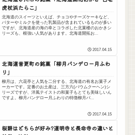
虎杖浜たらこ」
北海道のスイーツといえば、チョコやチーズケーキなど、
バターやミルクを使った乳製品が含まれているものが多い
ですが、北海道産の海の幸とコラボした北菓楼のおかきシ
リーズも、根強い人気があります。北海道開拓お...
2017.04.15
北海道音更町の銘菓「柳月パンデロー月ふわ
り」
柳月は、六花亭と人気を二分する、北海道の有名お菓子メ
ーカーです。定番のお土産は、三方六(バウムクーヘン)シ
リーズですが、洋風テイストの和菓子もとても美味しいん
ですよ。柳月パンデロー月ふわりの特徴柳月パ...
2017.04.15
桜餅はどちらが好み?道明寺と長命寺の違いと