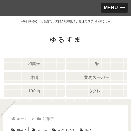
MENU
～毎日をゆるーく笑顔で。大好きな和菓子、趣味のウクレレのこと～
ゆるすま
和菓子
米
味噌
業務スーパー
100均
ウクレレ
ホーム
和菓子
和菓子
お土産
お取り寄せ
饅頭