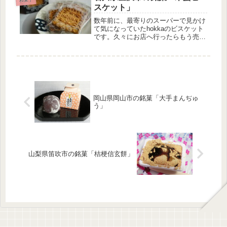
テラと異なる味わいで、とても美味し
スケット」
い...
数年前に、最寄りのスーパーで見かけ
て気になっていたhokkaのビスケット
です。久々にお店へ行ったらもう売っ
ていなかったので、Amazonでお取り
寄せしちゃいました。米蜜ビスケット
の特徴 北陸のおやつの定番「ビーバ
ー」を製造･販売する北陸製菓...
岡山県岡山市の銘菓「大手まんぢゅ
う」
山梨県笛吹市の銘菓「桔梗信玄餅」