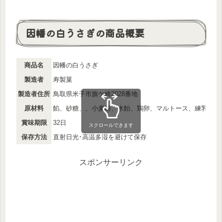
因幡の白うさぎの商品概要
商品名
因幡の白うさぎ
製造者
寿製菓
製造者住所
鳥取県米子市旗ケ崎2028番地
原材料
餡、砂糖、、小麦粉、水飴、鶏卵、マルトース、練乳、植
賞味期限
32日
スクロールできます
保存方法
直射日光･高温多湿を避けて保存
スポンサーリンク