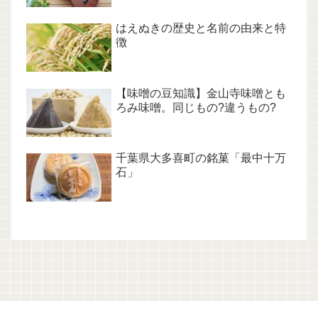
はえぬきの歴史と名前の由来と特
徴
【味噌の豆知識】金山寺味噌とも
ろみ味噌。同じもの?違うもの?
千葉県大多喜町の銘菓「最中十万
石」