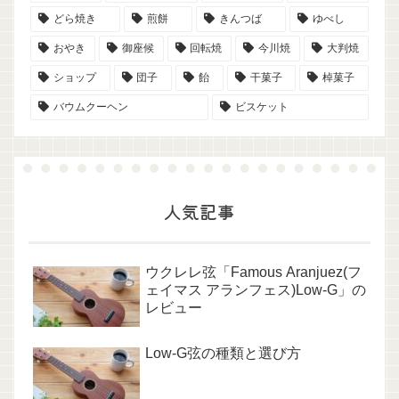
どら焼き
煎餅
きんつば
ゆべし
おやき
御座候
回転焼
今川焼
大判焼
ショップ
団子
飴
干菓子
棹菓子
バウムクーヘン
ビスケット
人気記事
ウクレレ弦「Famous Aranjuez(フ
ェイマス アランフェス)Low-G」の
レビュー
Low-G弦の種類と選び方