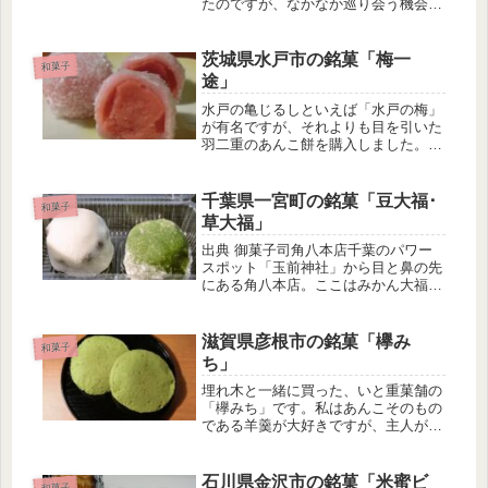
たのですが、なかなか巡り会う機会が
無くて･･･。たまたまスーパーで見つ
けてしまったので、即買いです。鶴乃
子の特徴 真っ白な卵のような形をし
茨城県水戸市の銘菓「梅一
和菓子
ている マシュマロに黄身餡が入っ
途」
た...
水戸の亀じるしといえば「水戸の梅」
が有名ですが、それよりも目を引いた
羽二重のあんこ餅を購入しました。茨
城産梅100%の梅餡を使ったお餅とい
うことで、どんな味なのか興味深いで
す。梅一途の特徴 大粒の梅を思わせ
千葉県一宮町の銘菓「豆大福･
和菓子
る淡いピンク色の餅 餡子は濃いピ
草大福」
ン...
出典 御菓子司角八本店千葉のパワー
スポット「玉前神社」から目と鼻の先
にある角八本店。ここはみかん大福が
超有名なのですが、今回はあえて角八
本店自信作の大福を食べてみました。
豆大福･草大福の特徴 純白の白さが美
滋賀県彦根市の銘菓「欅み
和菓子
しい豆大福 青々とした新緑色がま
ち」
ぶ...
埋れ木と一緒に買った、いと重菓舗の
「欅みち」です。私はあんこそのもの
である羊羹が大好きですが、主人が飽
きるかな～と思い、新商品である浮島
の和菓子を購入しました。蒸し上げて
餡子を挟んだ浮島は、焼き菓子のカス
石川県金沢市の銘菓「米蜜ビ
和菓子