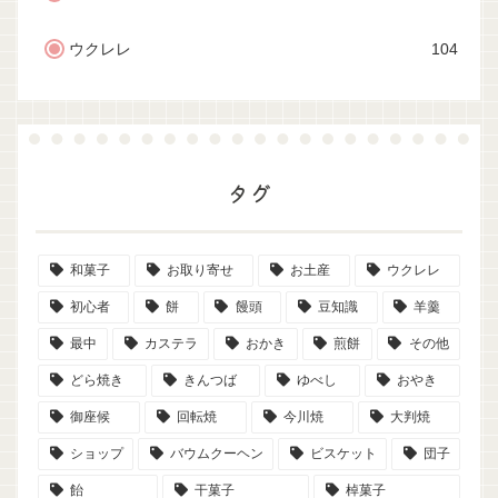
ウクレレ
104
タグ
和菓子
お取り寄せ
お土産
ウクレレ
初心者
餅
饅頭
豆知識
羊羹
最中
カステラ
おかき
煎餅
その他
どら焼き
きんつば
ゆべし
おやき
御座候
回転焼
今川焼
大判焼
ショップ
バウムクーヘン
ビスケット
団子
飴
干菓子
棹菓子