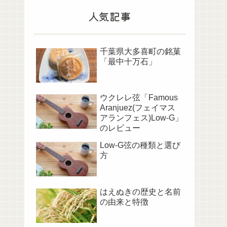
人気記事
千葉県大多喜町の銘菓
「最中十万石」
ウクレレ弦「Famous
Aranjuez(フェイマス
アランフェス)Low-G」
のレビュー
Low-G弦の種類と選び
方
はえぬきの歴史と名前
の由来と特徴