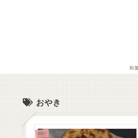
和
おやき
和菓子