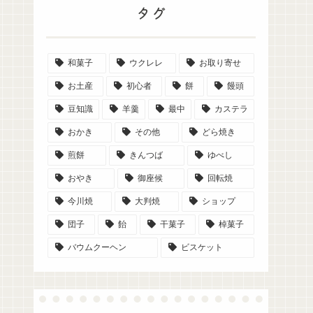
タグ
和菓子
ウクレレ
お取り寄せ
お土産
初心者
餅
饅頭
豆知識
羊羹
最中
カステラ
おかき
その他
どら焼き
煎餅
きんつば
ゆべし
おやき
御座候
回転焼
今川焼
大判焼
ショップ
団子
飴
干菓子
棹菓子
バウムクーヘン
ビスケット