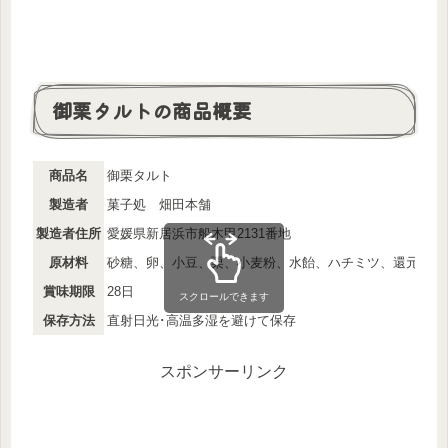
御栗タルトの商品概要
商品名
御栗タルト
製造者
菓子処 畑田本舗
製造者住所
愛媛県新居浜市船木甲2131番地
原材料
砂糖、卵、小豆、栗、小麦粉、水飴、ハチミツ、還元水飴、
賞味期限
28日
スクロールできます
保存方法
直射日光･高温多湿を避けて保存
スポンサーリンク