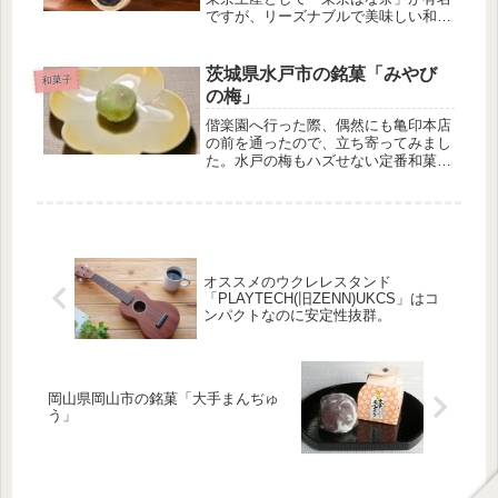
ですが、リーズナブルで美味しい和菓
子といえば、「ごまたまご」をおいて
他に無いと思います。羽田空港で買っ
て食べた時の味が忘れられず、リピー
茨城県水戸市の銘菓「みやび
和菓子
トして食べることがある東京の美味し
の梅」
い...
偕楽園へ行った際、偶然にも亀印本店
の前を通ったので、立ち寄ってみまし
た。水戸の梅もハズせない定番和菓子
なのですが、今回は食べたことがない
「みやびの梅」を手土産にしました。
みやびの梅の特徴 大粒の梅のような
形 求肥、白あん、青梅からなる3層
の...
オススメのウクレレスタンド
「PLAYTECH(旧ZENN)UKCS」はコ
ンパクトなのに安定性抜群。
岡山県岡山市の銘菓「大手まんぢゅ
う」