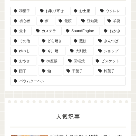
和菓子
お取り寄せ
お土産
ウクレレ
初心者
餅
饅頭
豆知識
羊羹
最中
カステラ
SoundEngine
おかき
その他
どら焼き
煎餅
きんつば
ゆべし
今川焼
大判焼
ショップ
おやき
御座候
回転焼
ビスケット
団子
飴
干菓子
棹菓子
バウムクーヘン
人気記事