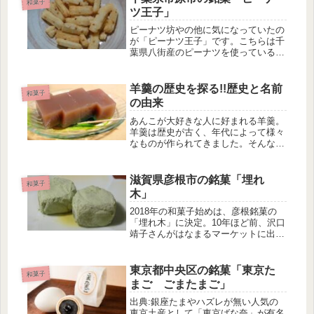
和菓子
ツ王子」
ピーナツ坊やの他に気になっていたの
が「ピーナツ王子」です。こちらは千
葉県八街産のピーナツを使っていると
のことだったので、こちらもついでに
買っちゃいました。ピーナツ王子の特
徴 サクサクの揚げおかきである ピー
羊羹の歴史を探る!!歴史と名前
和菓子
ナツは千葉県八街産を使っている
の由来
見...
あんこが大好きな人に好まれる羊羹。
羊羹は歴史が古く、年代によって様々
なものが作られてきました。そんな羊
羹の一部を紹介したいと思います。羊
羹の歴史羊羹はもともと中国の料理。
羊(ひつじ)の羹(あつもの)という、羊
滋賀県彦根市の銘菓「埋れ
和菓子
の肉を煮込んだスープです。これが...
木」
2018年の和菓子始めは、彦根銘菓の
「埋れ木」に決定。10年ほど前、沢口
靖子さんがはなまるマーケットに出演
された際に、おめざとして紹介されて
いました。いと重菓舗は老舗の糸問屋
でありながら、副業として煎餅などを
東京都中央区の銘菓「東京た
和菓子
作っていました。1809年(文化...
まご ごまたまご」
出典:銀座たまやハズレが無い人気の
東京土産として「東京ばな奈」が有名