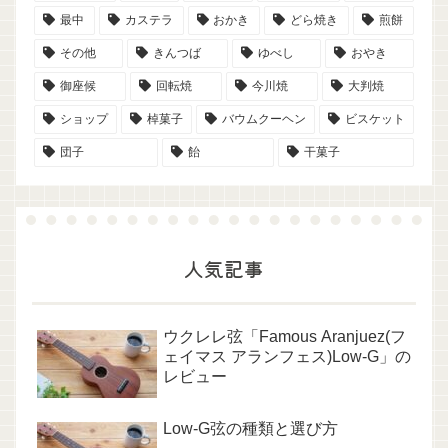
最中
カステラ
おかき
どら焼き
煎餅
その他
きんつば
ゆべし
おやき
御座候
回転焼
今川焼
大判焼
ショップ
棹菓子
バウムクーヘン
ビスケット
団子
飴
干菓子
人気記事
ウクレレ弦「Famous Aranjuez(フ
ェイマス アランフェス)Low-G」の
レビュー
Low-G弦の種類と選び方