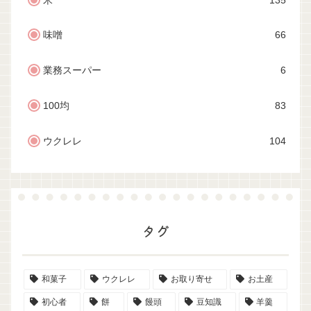
米
135
味噌
66
業務スーパー
6
100均
83
ウクレレ
104
タグ
和菓子
ウクレレ
お取り寄せ
お土産
初心者
餅
饅頭
豆知識
羊羹