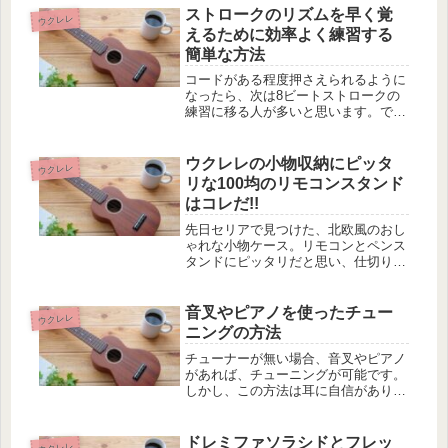
ストロークのリズムを早く覚
ウクレレ
えるために効率よく練習する
簡単な方法
コードがある程度押さえられるように
なったら、次は8ビートストロークの
練習に移る人が多いと思います。で
も、今まで弾いていた4ビート(ジャ
ン･ジャン･ジャン･ジャン)のリズムに
比べて、右手の動きが複雑になりま
ウクレレの小物収納にピッタ
ウクレレ
す。単純なストロークであれば難しく
リな100均のリモコンスタンド
な...
はコレだ!!
先日セリアで見つけた、北欧風のおし
ゃれな小物ケース。リモコンとペンス
タンドにピッタリだと思い、仕切り付
きと円筒形の2種類を購入しました。
ところが、仕切り付きケースにウクレ
レ小物を入れてみたところ、なんと見
音叉やピアノを使ったチュー
ウクレレ
事にジャストフィット。しかも、今ま
ニングの方法
で...
チューナーが無い場合、音叉やピアノ
があれば、チューニングが可能です。
しかし、この方法は耳に自信があり、
音感がしっかりしている人向きです。
音叉とは音叉(おんさ)とは、U字状の
金属製の道具で、楽器のチューニング
ドレミファソラシドとフレッ
ウクレレ