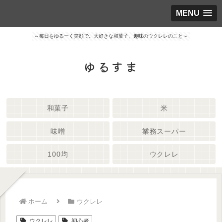
MENU
～毎日をゆるーく笑顔で。大好きな和菓子、趣味のウクレレのこと～
ゆるすま
和菓子
米
味噌
業務スーパー
100均
ウクレレ
ホーム
ウクレレ
ウクレレ
初心者