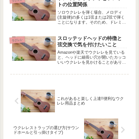
に使われます。先端を叩くと「A(ラ...
トの位置関係
ソロウクレレを弾く場合、メロディ
(主旋律)の多くは1弦または2弦で弾く
ことになります。そのため、ドレミフ
ァソラシドの押弦位置を覚えると何か
と便利です。とはいえ、12フレットの
ウクレレであれば、1弦2弦だけでもド
スロッテッドヘッドの特徴と
ウクレレ
レミファソラシドの位置は24箇...
弦交換で気を付けたいこと
Amazonや楽天でウクレレを見ている
と、ヘッドに細長い穴が開いたカッコ
いいウクレレを見かけることがありま
す。でも、買ったはいいけれど、ペグ
が違うから、弦交換が難しくて自分で
できないのでは?そこで、スロッテド
ヘッドのウクレレの特徴を紹介した...
これがあると楽しく上達!!便利なウク
レレ用品まとめ
ウクレレストラップの選び方(サウン
ドホールと引っ掛けタイプ)