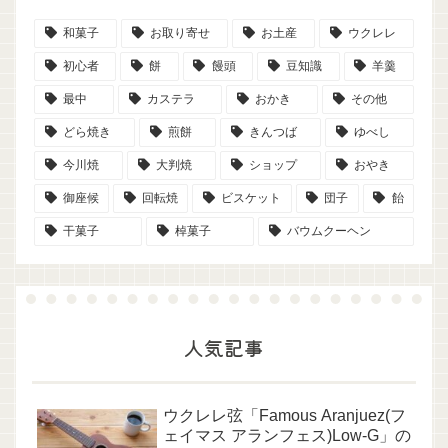
和菓子
お取り寄せ
お土産
ウクレレ
初心者
餅
饅頭
豆知識
羊羹
最中
カステラ
おかき
その他
どら焼き
煎餅
きんつば
ゆべし
今川焼
大判焼
ショップ
おやき
御座候
回転焼
ビスケット
団子
飴
干菓子
棹菓子
バウムクーヘン
人気記事
ウクレレ弦「Famous Aranjuez(フ
ェイマス アランフェス)Low-G」の