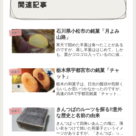
関連記事
石川県小松市の銘菓「月よみ
和菓子
山路」
寒天で固めた羊羹は食べたことがある
のですが、蒸し羊羹ははじめて。しか
も、栗がゴロゴロ入っているのに値段
も手ごろ。食べるのが楽しみな栗蒸し
羊羹です。月よみ山路の特徴 竹の皮
に包まれている 入っている栗は1個丸
栃木県宇都宮市の銘菓「チャ
和菓子
ごと 栗は甘露煮を使っている あん...
ット」
栃木の和菓子は、日光の饅頭や煎餅く
らいしか思いつかなかったのですが、
高速のSAで宇都宮銘菓「チャット」
なるものを発見。なんでも、宇都宮市
民なら知らない人はいないという、定
番土産なんだそうです。昔は銀紙に包
きんつばのルーツを探る!!意外
和菓子
まれていましたが、今は現代風パッケ
な歴史と名前の由来
ー...
きんつばって四角いあんこの塊に、薄
い衣をつけて焼いた和菓子というイメ
ージがありますが、「きんつば」って