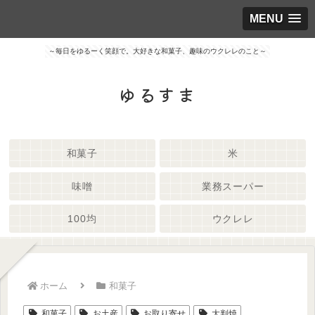
MENU
～毎日をゆるーく笑顔で。大好きな和菓子、趣味のウクレレのこと～
ゆるすま
和菓子
米
味噌
業務スーパー
100均
ウクレレ
ホーム
和菓子
和菓子
お土産
お取り寄せ
大判焼