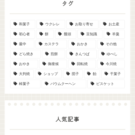
タグ
和菓子
ウクレレ
お取り寄せ
お土産
初心者
餅
饅頭
豆知識
羊羹
最中
カステラ
おかき
その他
どら焼き
煎餅
きんつば
ゆべし
おやき
御座候
回転焼
今川焼
大判焼
ショップ
団子
飴
干菓子
棹菓子
バウムクーヘン
ビスケット
人気記事