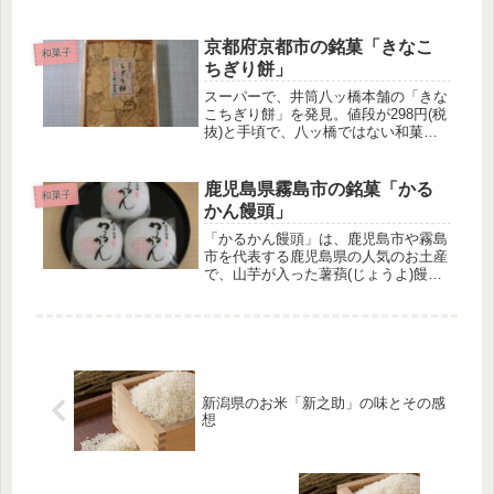
変わった名前ですよね。全く知らない
人にとっては、その名前からどんなも
のかを想像することもできません。そ
京都府京都市の銘菓「きなこ
和菓子
こで、きんつばがどのような和菓子
ちぎり餅」
で、...
スーパーで、井筒八ッ橋本舗の「きな
こちぎり餅」を発見。値段が298円(税
抜)と手頃で、八ッ橋ではない和菓子
は珍しいので、即購入してしまいまし
た。きなこちぎり餅の特徴 約2.5cm角
の1口サイズの切り餅 きな粉がたっぷ
鹿児島県霧島市の銘菓「かる
和菓子
りかかっている ニッキの...
かん饅頭」
「かるかん饅頭」は、鹿児島市や霧島
市を代表する鹿児島県の人気のお土産
で、山芋が入った薯蕷(じょうよ)饅頭
です。宮崎県、大分県、福岡県でも製
造･販売しているメーカーもありま
す。かるかん饅頭の特徴軽羹(かるか
ん)饅頭とは、かるかんに餡子が入っ
た...
新潟県のお米「新之助」の味とその感
想