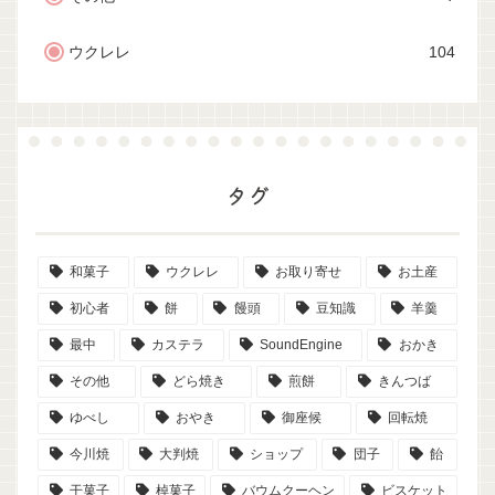
ウクレレ
104
タグ
和菓子
ウクレレ
お取り寄せ
お土産
初心者
餅
饅頭
豆知識
羊羹
最中
カステラ
SoundEngine
おかき
その他
どら焼き
煎餅
きんつば
ゆべし
おやき
御座候
回転焼
今川焼
大判焼
ショップ
団子
飴
干菓子
棹菓子
バウムクーヘン
ビスケット