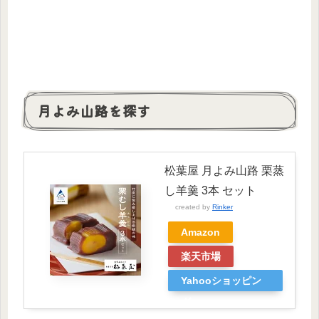
月よみ山路を探す
松葉屋 月よみ山路 栗蒸
し羊羹 3本 セット
created by
Rinker
Amazon
楽天市場
Yahooショッピン
グ