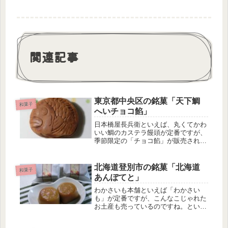
関連記事
東京都中央区の銘菓「天下鯛
和菓子
へいチョコ餡」
日本橋屋長兵衛といえば、丸くてかわ
いい鯛のカステラ饅頭が定番ですが、
季節限定の「チョコ餡」が販売された
ということで、味見をしてみました。
天下鯛へいチョコ餡の特徴 丸くて愛
らしい鯛の形をしている 天下鯛へい
北海道登別市の銘菓「北海道
和菓子
のチョコあんバージョン プレーンよ
あんぽてと」
り...
わかさいも本舗といえば「わかさい
も」が定番ですが、こんなこじゃれた
お土産も売っているのですね。という
ことで、今回は食べ慣れたわかさいも
ではなく、あんぽてとを食べてみまし