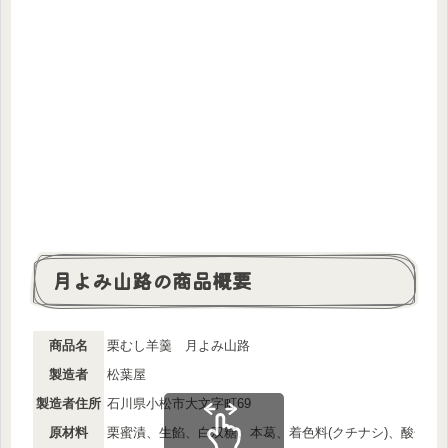
月よみ山路の商品概要
商品名
栗むし羊羹 月よみ山路
製造者
松葉屋
製造者住所
石川県小松市大文字町69
原材料
栗蜜漬、生餡、白双糖、本葛、着色料(クチナシ)、酸化防止