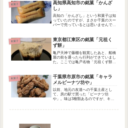
た。北海道あんぽてとの特徴 さつま
高知県高知市の銘菓「かんざ
和菓子
いも餡で小豆餡を包んだ焼き菓子であ
し」
る ...
高知の「かんざし」という和菓子は知
っていたのですが、まさか千葉のスー
パーで売っているとは思いませんでし
た。しかも、賞味期限間近の半額で
す。値段も安かったので、試しに食べ
てみました。かんざしの特徴 ホイル
東京都江東区の銘菓「元祖く
和菓子
焼きのお菓子である マドレーヌのよ
ず餅」
うな...
亀戸天神で藤棚を観賞したあと、船橋
屋の前を通ったら行列ができていまし
た。ここでは亀戸名物「元祖くず餅」
が食べられるとのこと。関東の久寿餅
(くずもち)は、東京都江東区亀戸天神
社と東京都大田区池上本門寺と神奈川
千葉県市原市の銘菓「キャラ
和菓子
県川崎市川崎大師の名物でもありま
メルピーナツ坊や」
す...
以前、地元の友達への千葉土産とし
て、房の駅で買った「ピーナツ坊
や」。味は3種類あるのですが、キャ
ラメルがとても美味しかったので、自
宅用に購入しました。キャラメルピー
ナツ坊やの特徴 小麦粉ベースのサク
サクお菓子である ベースはほんのり
キャラメ...