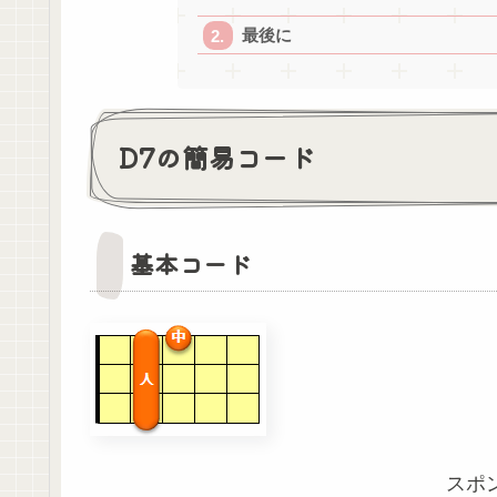
最後に
D7の簡易コード
基本コード
スポ