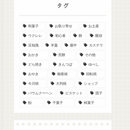
タグ
和菓子
お取り寄せ
お土産
ウクレレ
初心者
餅
饅頭
豆知識
羊羹
最中
カステラ
おかき
煎餅
その他
どら焼き
きんつば
ゆべし
おやき
御座候
回転焼
今川焼
大判焼
ショップ
バウムクーヘン
ビスケット
団子
飴
干菓子
棹菓子