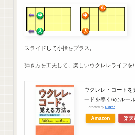
スライドして小指をプラス。
弾き方を工夫して、楽しいウクレレライフを!
ウクレレ・コードを
ードを導く6のルール
created by
Rinker
Amazon
楽天