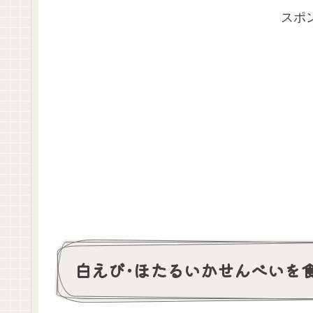
スポ
白えび･ほたるいかせんべいを