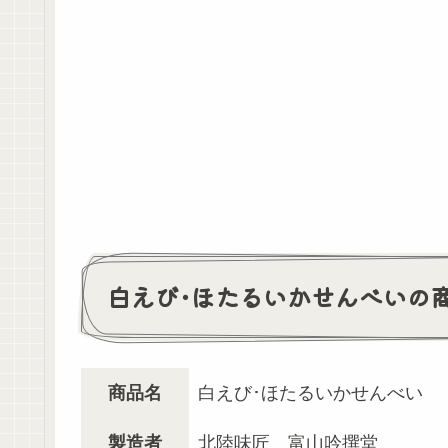
白えび･ほたるいかせんべいの
商品名
白えび･ほたるいかせんべい
製造者
北陸味匠 富山吟撰堂