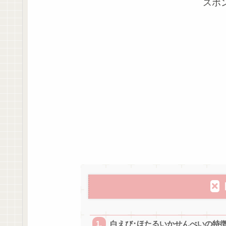
スポ
白えび･ほたるいかせんべいの特