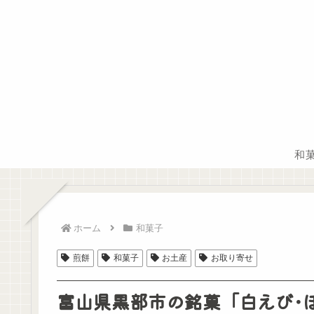
和
ホーム
和菓子
煎餅
和菓子
お土産
お取り寄せ
富山県黒部市の銘菓「白えび･