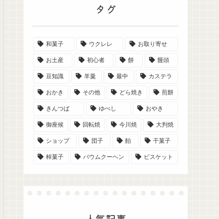
タグ
和菓子
ウクレレ
お取り寄せ
お土産
初心者
餅
饅頭
豆知識
羊羹
最中
カステラ
おかき
その他
どら焼き
煎餅
きんつば
ゆべし
おやき
御座候
回転焼
今川焼
大判焼
ショップ
団子
飴
干菓子
棹菓子
バウムクーヘン
ビスケット
人気記事