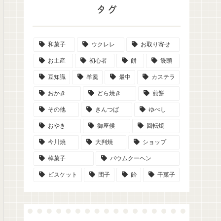
タグ
和菓子
ウクレレ
お取り寄せ
お土産
初心者
餅
饅頭
豆知識
羊羹
最中
カステラ
おかき
どら焼き
煎餅
その他
きんつば
ゆべし
おやき
御座候
回転焼
今川焼
大判焼
ショップ
棹菓子
バウムクーヘン
ビスケット
団子
飴
干菓子