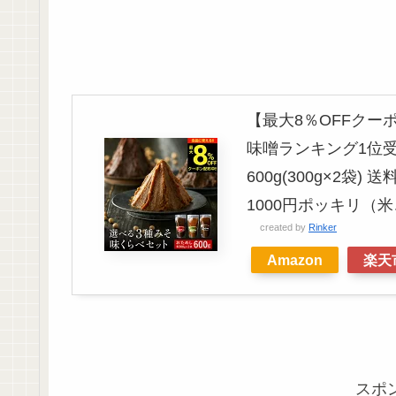
【最大8％OFFクー
味噌ランキング1位受
600g(300g×2袋)
1000円ポッキリ（
created by
Rinker
Amazon
楽天
スポ