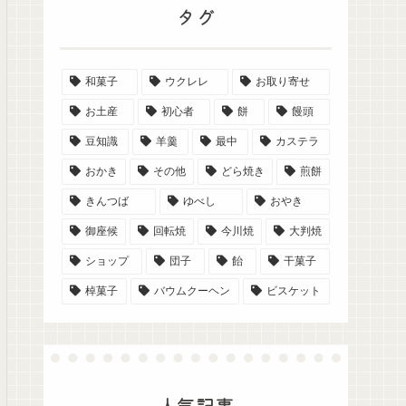
タグ
和菓子
ウクレレ
お取り寄せ
お土産
初心者
餅
饅頭
豆知識
羊羹
最中
カステラ
おかき
その他
どら焼き
煎餅
きんつば
ゆべし
おやき
御座候
回転焼
今川焼
大判焼
ショップ
団子
飴
干菓子
棹菓子
バウムクーヘン
ビスケット
人気記事