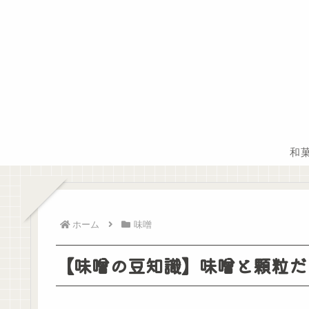
和
ホーム
味噌
【味噌の豆知識】味噌と顆粒だ