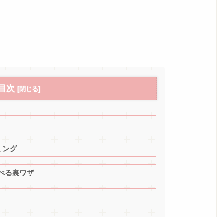
目次
ミング
べる裏ワザ