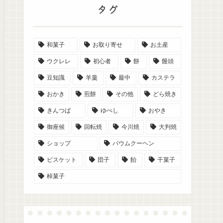
タグ
和菓子
お取り寄せ
お土産
ウクレレ
初心者
餅
饅頭
豆知識
羊羹
最中
カステラ
おかき
煎餅
その他
どら焼き
きんつば
ゆべし
おやき
御座候
回転焼
今川焼
大判焼
ショップ
バウムクーヘン
ビスケット
団子
飴
干菓子
棹菓子