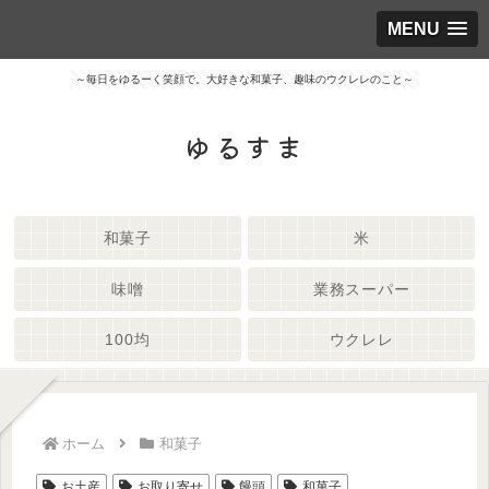
MENU
～毎日をゆるーく笑顔で。大好きな和菓子、趣味のウクレレのこと～
ゆるすま
和菓子
米
味噌
業務スーパー
100均
ウクレレ
ホーム
和菓子
お土産
お取り寄せ
饅頭
和菓子