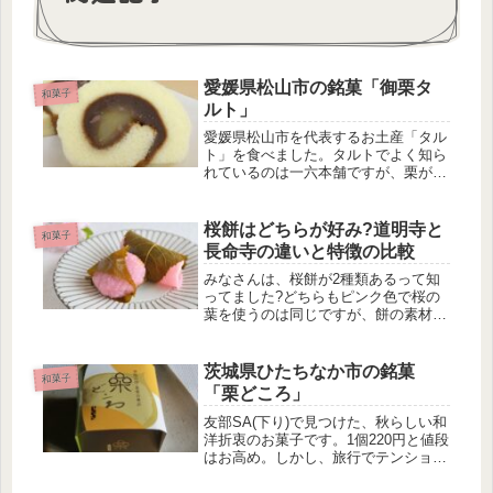
愛媛県松山市の銘菓「御栗タ
和菓子
ルト」
愛媛県松山市を代表するお土産「タル
ト」を食べました。タルトでよく知ら
れているのは一六本舗ですが、栗がま
るごと入ったハタダの「御栗タルト」
も人気があります。特に栗入りは、ワ
ンランク上のお土産として大変喜ばれ
桜餅はどちらが好み?道明寺と
和菓子
ます。タルトの特徴タルトとは、あん
長命寺の違いと特徴の比較
こ...
みなさんは、桜餅が2種類あるって知
ってました?どちらもピンク色で桜の
葉を使うのは同じですが、餅の素材が
違うんですよ。長命寺桜もちとは長命
寺(ちょうめいじ)桜餅は、関東で作ら
れている桜餅のことです。関東風さく
茨城県ひたちなか市の銘菓
和菓子
ら餅または長命寺餅とも呼ばれてい
「栗どころ」
ま...
友部SA(下り)で見つけた、秋らしい和
洋折衷のお菓子です。1個220円と値段
はお高め。しかし、旅行でテンション
が上がると、つい買ってしまいます
ね。栗どころの特徴 小倉羊羹にバー