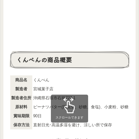
くんぺんの商品概要
商品名
くんぺん
製造者
宮城菓子店
製造者住所
沖縄県石垣市石垣727-1
原材料
ピーナツバター(落花生、砂糖、食塩)、小麦粉、砂糖、卵
賞味期限
90日
スクロールできます
保存方法
直射日光･高温多湿を避け、涼しい所で保存