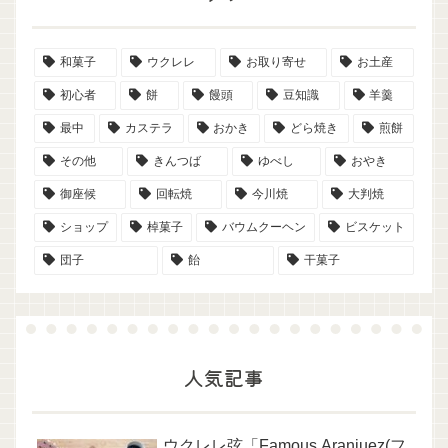
和菓子
ウクレレ
お取り寄せ
お土産
初心者
餅
饅頭
豆知識
羊羹
最中
カステラ
おかき
どら焼き
煎餅
その他
きんつば
ゆべし
おやき
御座候
回転焼
今川焼
大判焼
ショップ
棹菓子
バウムクーヘン
ビスケット
団子
飴
干菓子
人気記事
ウクレレ弦「Famous Aranjuez(フ