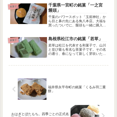
ムクーヘンが乗っている 栗が入って
千葉県一宮町の銘菓「一之宮
和菓子
いる栗どころを食べた感想小豆の...
饅頭」
千葉のパワースポット「玉前神社」か
ら目と鼻の先にある角八本店。大福を
買ったついでに、饅頭も一緒に購入し
ました。一之宮饅頭の特徴 ミルク饅
頭である 一口サイズの小ぶりな饅頭
パッケージは和風なのに中身は和洋折
島根県松江市の銘菓「若草」
和菓子
衷菓子である ANA国際線ビジネス...
若草は松江を代表する和菓子で、山川
と並び最も有名な茶菓子です。その名
の通り、春になって新しく芽吹いた新
緑の色は、食べる人の心躍らせる不思
議な魔法がかかっているかのようで
す。若草の特徴 パステルグリーンの
春らしい色が特徴 寒梅粉をまぶした
餅菓...
福井県永平寺町の銘菓「くるみ羽二重
餅」
おはぎとぼたもち。四季ごとの正式名