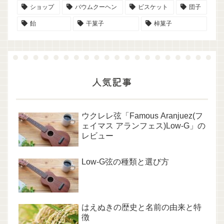
ショップ
バウムクーヘン
ビスケット
団子
飴
干菓子
棹菓子
人気記事
ウクレレ弦「Famous Aranjuez(フ
ェイマス アランフェス)Low-G」の
レビュー
Low-G弦の種類と選び方
はえぬきの歴史と名前の由来と特
徴