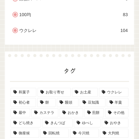
100均
83
ウクレレ
104
タグ
和菓子
お取り寄せ
お土産
ウクレレ
初心者
餅
饅頭
豆知識
羊羹
最中
カステラ
おかき
煎餅
その他
どら焼き
きんつば
ゆべし
おやき
御座候
回転焼
今川焼
大判焼