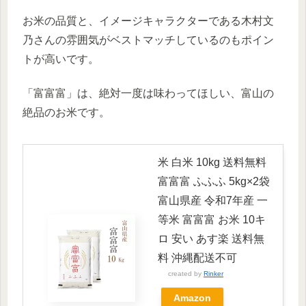
お米の品質と、イメージキャラクターである木村文
乃さんの雰囲気がベストマッチしているのもポイン
トが高いです。
「富富富」は、絶対一度は味わってほしい、富山の
絶品のお米です。
米 白米 10kg 送料無料
富富富 ふふふ 5kg×2袋
富山県産 令和7年産 一
等米 富富富 お米 10キ
ロ 安い あす楽 送料無
料 沖縄配送不可
created by
Rinker
Amazon