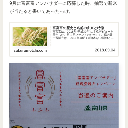
9月に富富富アンバサダーに応募した時、抽選で新米
が当たると書いてあったっけ。
富富富の歴史と名前の由来と特徴
富富富は、2018年(平成30年)に本格デビューを
果たした、富山県ブランドのお米です。県内外
一斉販売は、2018年10月11日(木)より開始とい
うことで、秋の収穫が待ち遠しいですね。富富
富の歴史201...
2018.09.04
sakuramotchi.com