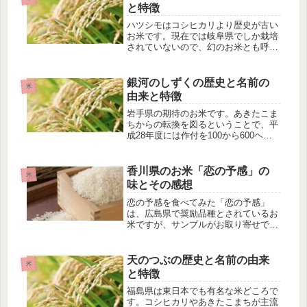
成分米ぬかには、次のような美容にい
と特徴
い...
ハツシモはコシヒカリより歴史が古い
お米です。現在では岐阜県でしか栽培
されていないので、幻のお米とも呼ば
れています。ハツシモの歴史1935年愛
知県安城農業改良実験所で「東山24
号」と「農林8号」を交配する。1950
銀河のしずくの歴史と名前の
米
年「ハツシモ」と命名される。...
由来と特徴
岩手県の期待のお米です。あきたこま
ちからの転換を図るということで、平
成28年度には作付を100から600ヘク
タールに増やす予定。全国に出回るの
が楽しみなお米です。銀河のしずくの
歴史2006年岩手県農業研究センターで
香川県のお米「恋の予感」の
米
「奥羽400号」と「北陸2...
味とその感想
恋の予感を食べてみた「恋の予感」
は、広島県で奨励品種とされているお
米ですが、サンプルがお取り寄せでき
るのはとても珍しいので、早速お取り
寄せしました。こちらも大粒のお米と
のことですが、炊く前はあまり大きく
天のつぶの歴史と名前の由来
米
感じませんでした。今回のお米は、香
と特徴
川県...
福島県は東日本でも有名な米どころで
す。コシヒカリやあきたこまちが主流