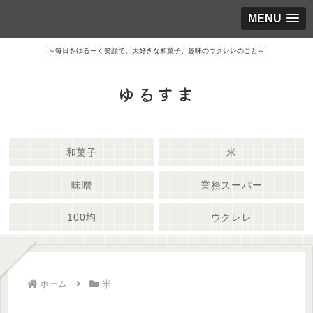
MENU
～毎日をゆるーく笑顔で。大好きな和菓子、趣味のウクレレのこと～
ゆるすま
和菓子
米
味噌
業務スーパー
100均
ウクレレ
ホーム
米