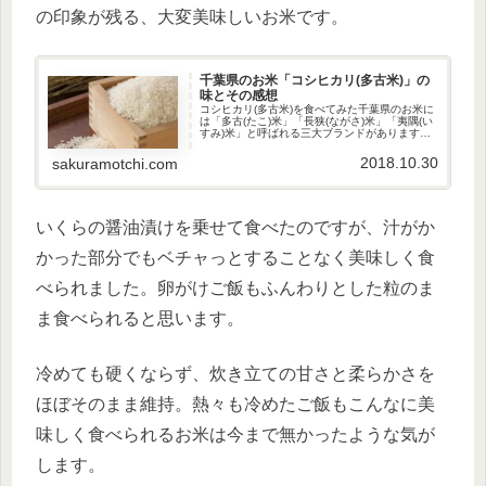
の印象が残る、大変美味しいお米です。
千葉県のお米「コシヒカリ(多古米)」の
味とその感想
コシヒカリ(多古米)を食べてみた千葉県のお米に
は「多古(たこ)米」「長狭(ながさ)米」「夷隅(い
すみ)米」と呼ばれる三大ブランドがあります。
中でも多古米は、江戸時代には徳川幕府献上
米、昭和38年には天...
2018.10.30
sakuramotchi.com
いくらの醤油漬けを乗せて食べたのですが、汁がか
かった部分でもベチャっとすることなく美味しく食
べられました。卵がけご飯もふんわりとした粒のま
ま食べられると思います。
冷めても硬くならず、炊き立ての甘さと柔らかさを
ほぼそのまま維持。熱々も冷めたご飯もこんなに美
味しく食べられるお米は今まで無かったような気が
します。