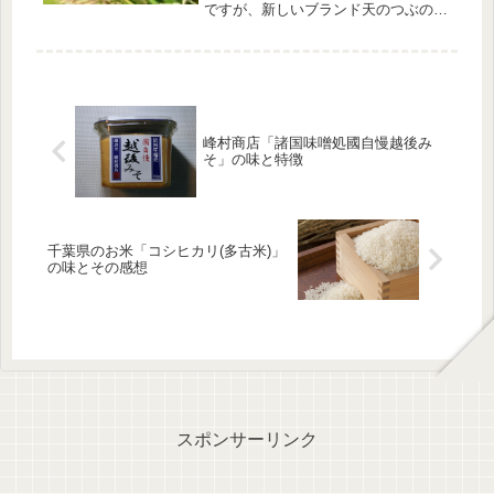
ですが、新しいブランド天のつぶの栽
培にも力を入れています。天のつぶの
歴史1995年福島県農業総合センターで
「奥羽357号」と「越南159号」を交
配する。2010年「天のつぶ...
峰村商店「諸国味噌処國自慢越後み
そ」の味と特徴
千葉県のお米「コシヒカリ(多古米)」
の味とその感想
スポンサーリンク