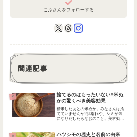
こぶさんをフォローする
関連記事
捨てるのはもったいない!!米ぬ
米
かの驚くべき美容効果
精米したあとの米ぬか。みなさんは捨
てていませんか?肌荒れや、シミが気
になりだしたらなおのこと。美容効果
がある米ぬかを捨てるなんてもったい
ない。後で後悔するかもしれません。
美白･美容効果をつくる米ぬかの美容
ハツシモの歴史と名前の由来
米