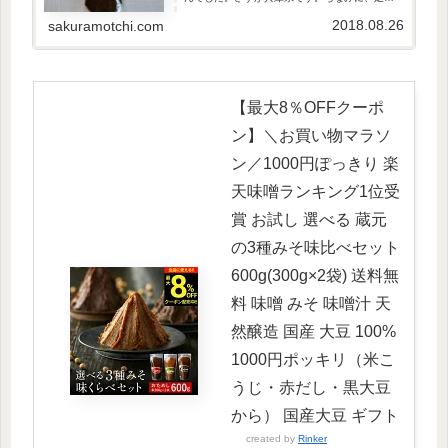
醸造のお味噌は、スーパーや小売店では殆ど手
に入らないレアで美味しいお味噌で...
2018.08.26
sakuramotchi.com
【最大8％OFFクーポ
ン】＼お買い物マラソ
ン／1000円ぽっきり 楽
天味噌ランキング1位受
賞 お試し 選べる 蔵元
の3種みそ味比べセット
600g(300g×2袋) 送料無
料 味噌 みそ 味噌汁 天
然醸造 国産 大豆 100%
1000円ポッキリ（米こ
うじ・赤だし・黒大豆
から） 国産大豆 ギフト
created by
Rinker