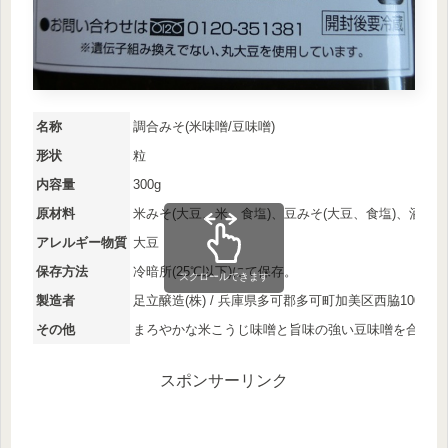
名称
調合みそ(米味噌/豆味噌)
形状
粒
内容量
300g
原材料
米みそ(大豆、米、食塩)、豆みそ(大豆、食塩)、酒精
アレルギー物質
大豆
保存方法
冷暗所(25℃以下)にて保存。
スクロールできます
製造者
足立醸造(株) / 兵庫県多可郡多可町加美区西脇100-1
その他
まろやかな米こうじ味噌と旨味の強い豆味噌を合わせ
スポンサーリンク