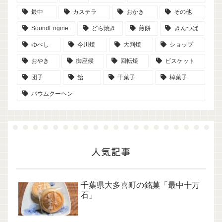
最中
カステラ
おかき
その他
SoundEngine
どら焼き
煎餅
きんつば
ゆべし
今川焼
大判焼
ショップ
おやき
御座候
回転焼
ビスケット
団子
飴
干菓子
棹菓子
バウムクーヘン
人気記事
千葉県大多喜町の銘菓「最中十万
石」