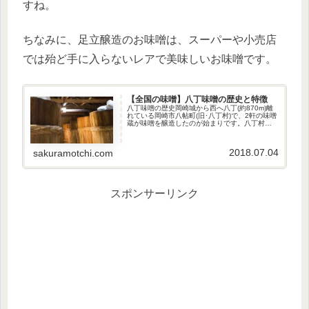
すね。
ちなみに、足立醸造のお味噌は、スーパーや小売店
では殆ど手に入らないレアで美味しいお味噌です。
【全国の味噌】八丁味噌の歴史と特徴
八丁味噌の歴史岡崎城から西へ八丁(約870m)離
れている岡崎市八帖町(旧･八丁村)で、2軒の味噌
蔵が味噌を醸造したのが始まりです。八丁村
は、東海道の水陸交通の重要な場所で、すぐ近
くに矢作橋が架けられて...
2018.07.04
sakuramotchi.com
スポンサーリンク