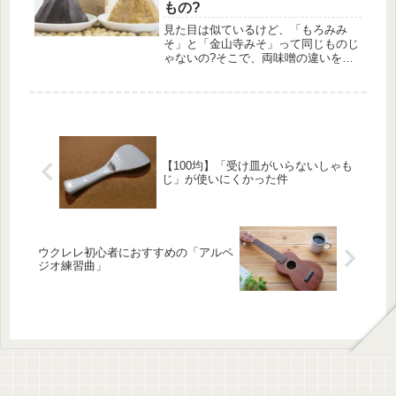
もの?
見た目は似ているけど、「もろみみ
そ」と「金山寺みそ」って同じものじ
ゃないの?そこで、両味噌の違いを調
べてみました。もろみとはもろみと
は、醤油や味噌を作る際、醸造した液
体の中に入っている、原料が発酵した
柔らかい固形物です。搾りだした液体
が味噌...
【100均】「受け皿がいらないしゃも
じ」が使いにくかった件
ウクレレ初心者におすすめの「アルペ
ジオ練習曲」