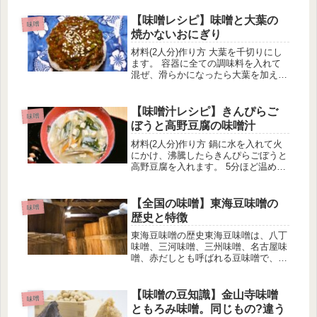
道の水陸交通の重要な場所で、すぐ近
くに矢作橋が架けられていたので、物
【味噌レシピ】味噌と大葉の
味噌
資を船で運ぶのにとても恵まれ...
焼かないおにぎり
材料(2人分)作り方 大葉を千切りにし
ます。 容器に全ての調味料を入れて
混ぜ、滑らかになったら大葉を加えて
さらに混ぜて味噌だれを作ります。
ご飯をラップで包んで握り、お皿に乗
せます。 味噌だれを塗り、ごまを振
【味噌汁レシピ】きんぴらご
味噌
りかけたら出来上がりです。使った...
ぼうと高野豆腐の味噌汁
材料(2人分)作り方 鍋に水を入れて火
にかけ、沸騰したらきんぴらごぼうと
高野豆腐を入れます。 5分ほど温めた
らわかめを入れてひと煮立ちさせま
す。 火を止めて、味噌を溶かしま
す。 再び弱火にかけ、味噌汁の表面
【全国の味噌】東海豆味噌の
味噌
がグラっと揺れたら火を止めます。
歴史と特徴
...
東海豆味噌の歴史東海豆味噌は、八丁
味噌、三河味噌、三州味噌、名古屋味
噌、赤だしとも呼ばれる豆味噌で、中
世以前から自家醸造が行われていたと
言われています。730年(天平2年)に
は、尾張国で豆味噌が朝廷に納めら
【味噌の豆知識】金山寺味噌
味噌
れ、739年(天平11年)になると...
ともろみ味噌。同じもの?違う