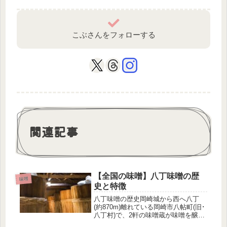
こぶさんをフォローする
関連記事
【全国の味噌】八丁味噌の歴
味噌
史と特徴
八丁味噌の歴史岡崎城から西へ八丁
(約870m)離れている岡崎市八帖町(旧･
八丁村)で、2軒の味噌蔵が味噌を醸造
したのが始まりです。八丁村は、東海